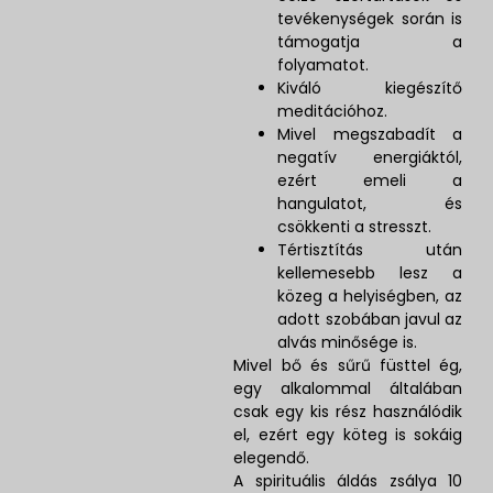
tevékenységek során is
támogatja a
folyamatot.
Kiváló kiegészítő
meditációhoz.
Mivel megszabadít a
negatív energiáktól,
ezért emeli a
hangulatot, és
csökkenti a stresszt.
Tértisztítás után
kellemesebb lesz a
közeg a helyiségben, az
adott szobában javul az
alvás minősége is.
Mivel bő és sűrű füsttel ég,
egy alkalommal általában
csak egy kis rész használódik
el, ezért egy köteg is sokáig
elegendő.
A spirituális áldás zsálya 10