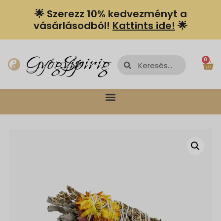
🌟 Szerezz 10% kedvezményt a
vásárlásodból!
Kattints ide!
🌟
Spiriguru
Gyógyír
0