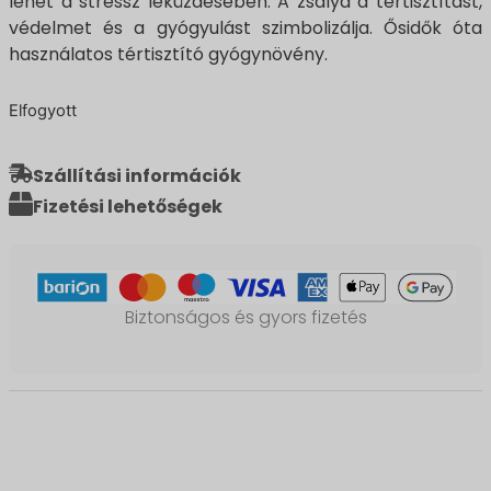
lehet a stressz leküzdésében. A zsálya a tértisztítást,
védelmet és a gyógyulást szimbolizálja. Ősidők óta
használatos tértisztító gyógynövény.
Elfogyott
Szállítási információk
Fizetési lehetőségek
Biztonságos és gyors fizetés