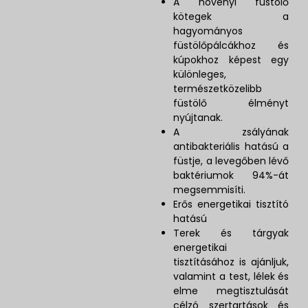
A növényi füstölő
kötegek a
hagyományos
füstölőpálcákhoz és
kúpokhoz képest egy
különleges,
természetközelibb
füstölő élményt
nyújtanak.
A zsályának
antibakteriális hatású a
füstje, a levegőben lévő
baktériumok 94%-át
megsemmisíti.
Erős energetikai tisztító
hatású
Terek és tárgyak
energetikai
tisztításához is ajánljuk,
valamint a test, lélek és
elme megtisztulását
célzó szertartások és