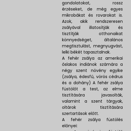
gondolatokat, rossz
érzéseket, de még egyes
mikrobákat és rovarokat is.
Azok, akik rendszeresen
zsályával illatosítják és
tisztítják otthonaikat
könnyedséget, általános
megtisztulást, megnyugvást,
lelki békét tapasztalnak.
A fehér zsálya az amerikai
őslakos indiánok számára a
négy szent növény egyike
(zsálya, édesfű, vörös cédrus
és a dohány) A fehér zsálya
füstölőt a test, az elme
tisztítására javasolták,
valamint a szent tárgyak,
oltárok tisztítására
szertartások előtt.
A fehér zsálya füstölés
előnyei: