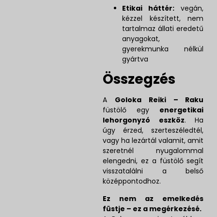
Etikai háttér:
vegán,
kézzel készített, nem
tartalmaz állati eredetű
anyagokat,
gyerekmunka nélkül
gyártva
Összegzés
A
Goloka Reiki – Raku
füstölő egy
energetikai
lehorgonyzó eszköz
. Ha
úgy érzed, szerteszéledtél,
vagy ha lezártál valamit, amit
szeretnél nyugalommal
elengedni, ez a füstölő segít
visszatalálni a belső
középpontodhoz.
Ez nem az emelkedés
füstje – ez a megérkezésé.