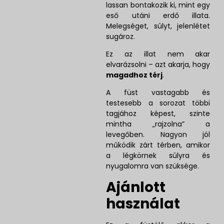
lassan bontakozik ki, mint egy
eső utáni erdő illata.
Melegséget, súlyt, jelenlétet
sugároz.
Ez az illat nem akar
elvarázsolni – azt akarja, hogy
magadhoz térj
.
A füst vastagabb és
testesebb a sorozat többi
tagjához képest, szinte
mintha „rajzolna” a
levegőben. Nagyon jól
működik zárt térben, amikor
a légkörnek súlyra és
nyugalomra van szüksége.
Ajánlott
használat