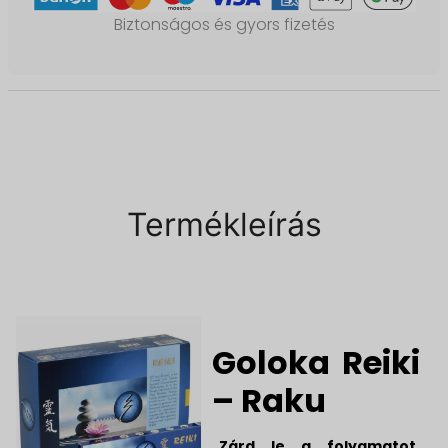
Biztonságos és gyors fizetés
Termékleírás
Goloka Reiki
– Raku
„Zárd le a folyamatot.