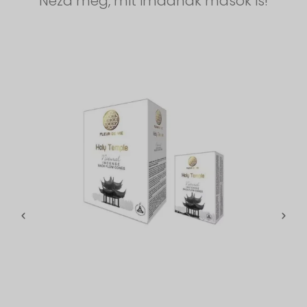
Nézd meg, mit imádnak mások is!