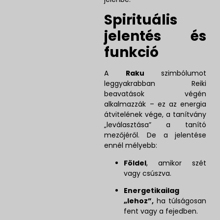
Spirituális
jelentés és
funkció
A
Raku
szimbólumot
leggyakrabban Reiki
beavatások végén
alkalmazzák – ez az energia
átvitelének vége, a tanítvány
„leválasztása” a tanító
mezőjéről. De a jelentése
ennél mélyebb:
Földel
, amikor szét
vagy csúszva.
Energetikailag
„lehoz”,
ha túlságosan
fent vagy a fejedben.