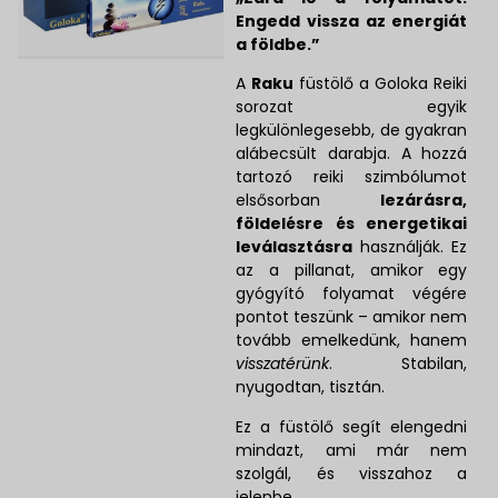
Engedd vissza az energiát
a földbe.”
A
Raku
füstölő a Goloka Reiki
sorozat egyik
legkülönlegesebb, de gyakran
alábecsült darabja. A hozzá
tartozó reiki szimbólumot
elsősorban
lezárásra,
földelésre és energetikai
leválasztásra
használják. Ez
az a pillanat, amikor egy
gyógyító folyamat végére
pontot teszünk – amikor nem
tovább emelkedünk, hanem
visszatérünk
. Stabilan,
nyugodtan, tisztán.
Ez a füstölő segít elengedni
mindazt, ami már nem
szolgál, és visszahoz a
jelenbe.