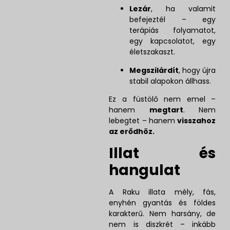
Lezár
, ha valamit
befejeztél – egy
terápiás folyamatot,
egy kapcsolatot, egy
életszakaszt.
Megszilárdít
, hogy újra
stabil alapokon állhass.
Ez a füstölő nem emel –
hanem
megtart
. Nem
lebegtet – hanem
visszahoz
az erődhöz.
Illat és
hangulat
A Raku illata mély, fás,
enyhén gyantás és földes
karakterű. Nem harsány, de
nem is diszkrét – inkább