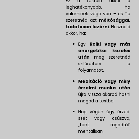
Ez a füstölő akkor a
leghatékonyabb, ha
valaminek vége van – és Te
szeretnéd azt
méltósággal,
tudatosan lezárni
. Használd
akkor, ha:
Egy
Reiki vagy más
energetikai kezelés
után
meg szeretnéd
szilárdítani a
folyamatot.
Meditáció vagy mély
érzelmi munka után
újra vissza akarod hozni
magad a testbe.
Nap végén úgy érzed:
szét vagy csúszva,
„fent ragadtál”
mentálisan.