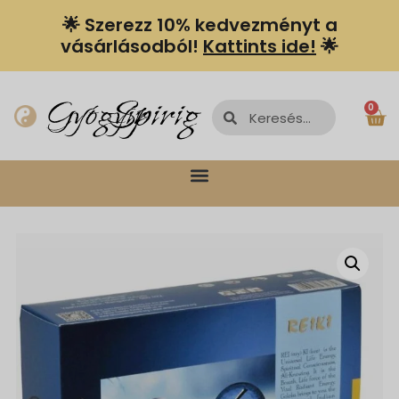
🌟 Szerezz 10% kedvezményt a
vásárlásodból!
Kattints ide!
🌟
Spiriguru
Gyógyír
0