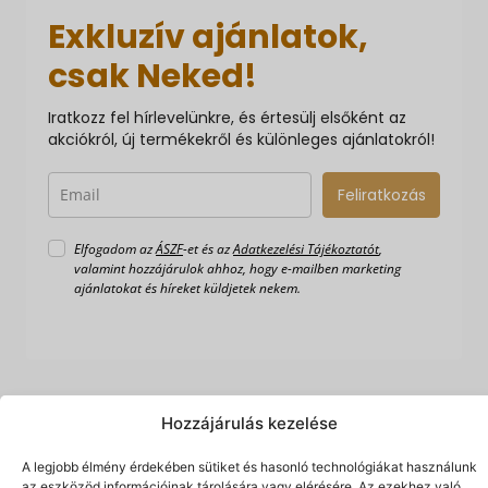
Exkluzív ajánlatok,
csak Neked!
Iratkozz fel hírlevelünkre, és értesülj elsőként az
akciókról, új termékekről és különleges ajánlatokról!
Feliratkozás
Elfogadom az
ÁSZF
-et és az
Adatkezelési Tájékoztatót
,
valamint hozzájárulok ahhoz, hogy e-mailben marketing
ajánlatokat és híreket küldjetek nekem.
Hozzájárulás kezelése
A legjobb élmény érdekében sütiket és hasonló technológiákat használunk
az eszközöd információinak tárolására vagy elérésére. Az ezekhez való