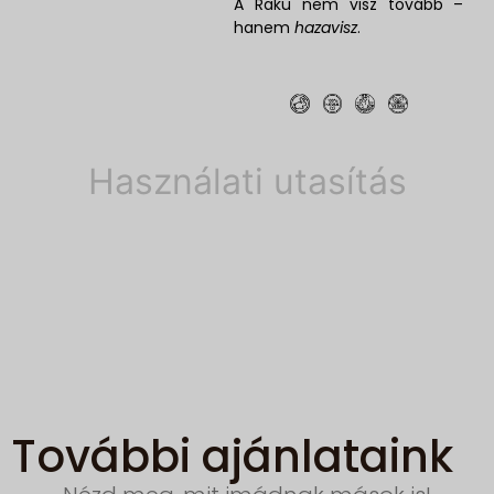
A Raku nem visz tovább –
hanem
hazavisz
.
Használati utasítás
További ajánlataink