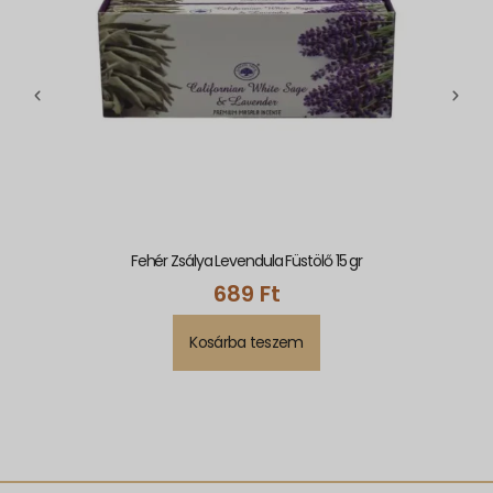
Fehér Zsálya Levendula Füstölő 15 gr
689
Ft
Kosárba teszem