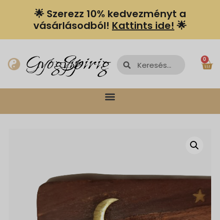
🌟 Szerezz 10% kedvezményt a
vásárlásodból!
Kattints ide!
🌟
Spiriguru
Gyógyír
0