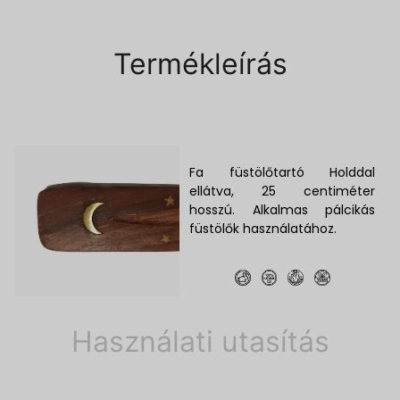
Termékleírás
Fa füstölőtartó Holddal
ellátva, 25 centiméter
hosszú. Alkalmas pálcikás
füstölők használatához.
Használati utasítás