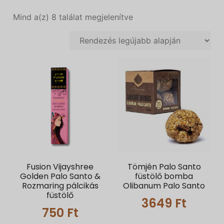
Mind a(z) 8 találat megjelenítve
Fusion Vijayshree
Tömjén Palo Santo
Golden Palo Santo &
füstölő bomba
Rozmaring pálcikás
Olibanum Palo Santo
füstölő
3649
Ft
750
Ft