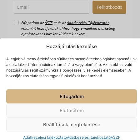
Feliratkozás
Elfogadom az
ÁSZF
-et és az
Adatkezelési Tájékoztatót
,
valamint hozzájárulok ahhoz, hogy e-mailben marketing
ajánlatokat és híreket küldjetek nekem.
Hozzájárulás kezelése
A legjobb élmény érdekében sütiket és hasonló technológiákat használunk
az eszközöd információinak tárolására vagy elérésére. Az ezekhez való
hozzájárulás segít számunkra a böngészési viselkedés elemzésében. A
hozzájárulás elutasítása egyes funkciókat korlátozhat!
Készítette:
© 2026 Spiriguru.
Elfogadom
Minden jog fenntartva.
Hálónlégy
Technologies
Elutasítom
Beállítások megtekintése
Adatkezelési tájékoztató
Adatkezelési tájékoztató
ÁSZF