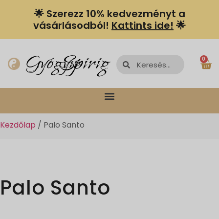
🌟 Szerezz 10% kedvezményt a
vásárlásodból!
Kattints ide!
🌟
Spiriguru
Gyógyír
0
Kezdőlap
/ Palo Santo
Palo Santo