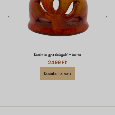
Kerámia gyantaégető – barna
2499
Ft
Kosárba teszem