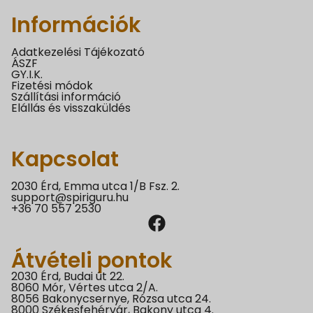
Információk
Adatkezelési Tájékozató
ÁSZF
GY.I.K.
Fizetési módok
Szállítási információ
Elállás és visszaküldés
Kapcsolat
2030 Érd, Emma utca 1/B Fsz. 2.
support@spiriguru.hu
+36 70 557 2530
Átvételi pontok
2030 Érd, Budai út 22.
8060 Mór, Vértes utca 2/A.
8056 Bakonycsernye, Rózsa utca 24.
8000 Székesfehérvár, Bakony utca 4.