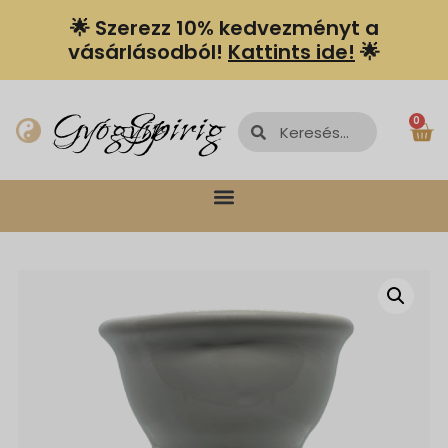
🌟 Szerezz 10% kedvezményt a
vásárlásodból!
Kattints ide!
🌟
Spiriguru
Gyógyír
0