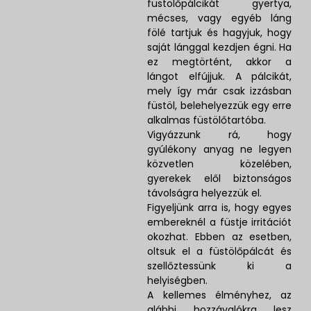
füstölőpálcikát gyertya,
mécses, vagy egyéb láng
fölé tartjuk és hagyjuk, hogy
saját lánggal kezdjen égni. Ha
ez megtörtént, akkor a
lángot elfújjuk. A pálcikát,
mely így már csak izzásban
füstöl, belehelyezzük egy erre
alkalmas füstölőtartóba.
Vigyázzunk rá, hogy
gyúlékony anyag ne legyen
közvetlen közelében,
gyerekek elől biztonságos
távolságra helyezzük el.
Figyeljünk arra is, hogy egyes
embereknél a füstje irritációt
okozhat. Ebben az esetben,
oltsuk el a füstölőpálcát és
szellőztessünk ki a
helyiségben.
A kellemes élményhez, az
alábbi hozzávalókra lesz