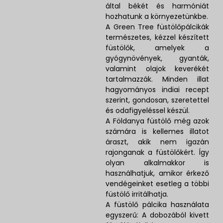
által békét és harmóniát
hozhatunk a környezetünkbe.
A Green Tree füstölőpálcikák
természetes, kézzel készített
füstölők, amelyek a
gyógynövények, gyanták,
valamint olajok keverékét
tartalmazzák. Minden illat
hagyományos indiai recept
szerint, gondosan, szeretettel
és odafigyeléssel készül.
A Földanya füstölő még azok
számára is kellemes illatot
áraszt, akik nem igazán
rajonganak a füstölőkért. Így
olyan alkalmakkor is
használhatjuk, amikor érkező
vendégeinket esetleg a többi
füstölő irritálhatja.
A füstölő pálcika használata
egyszerű: A dobozából kivett