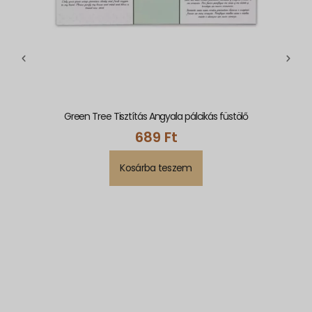
Green Tree Tisztítás Angyala pálcikás füstölő
689
Ft
Kosárba teszem