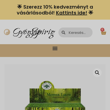
🌟 Szerezz 10% kedvezményt a
vásárlásodból!
Kattints ide!
🌟
Spiriguru
Gyógyír
0