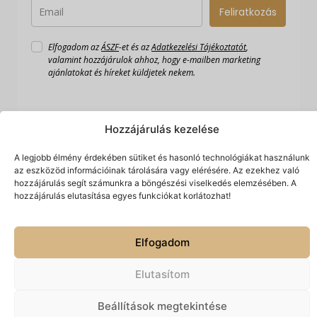
Feliratkozás
Elfogadom az
ÁSZF
-et és az
Adatkezelési Tájékoztatót
,
valamint hozzájárulok ahhoz, hogy e-mailben marketing
ajánlatokat és híreket küldjetek nekem.
Hozzájárulás kezelése
A legjobb élmény érdekében sütiket és hasonló technológiákat használunk
az eszközöd információinak tárolására vagy elérésére. Az ezekhez való
hozzájárulás segít számunkra a böngészési viselkedés elemzésében. A
hozzájárulás elutasítása egyes funkciókat korlátozhat!
Készítette:
© 2026 Spiriguru.
Minden jog fenntartva.
Hálónlégy
Technologies
Elfogadom
Elutasítom
Beállítások megtekintése