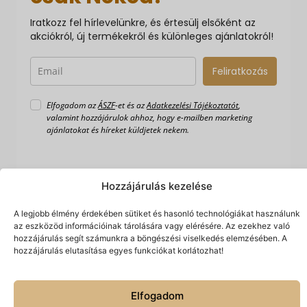
Iratkozz fel hírlevelünkre, és értesülj elsőként az
akciókról, új termékekről és különleges ajánlatokról!
Feliratkozás
Elfogadom az
ÁSZF
-et és az
Adatkezelési Tájékoztatót
,
valamint hozzájárulok ahhoz, hogy e-mailben marketing
ajánlatokat és híreket küldjetek nekem.
Hozzájárulás kezelése
A legjobb élmény érdekében sütiket és hasonló technológiákat használunk
az eszközöd információinak tárolására vagy elérésére. Az ezekhez való
hozzájárulás segít számunkra a böngészési viselkedés elemzésében. A
hozzájárulás elutasítása egyes funkciókat korlátozhat!
Készítette:
© 2026 Spiriguru.
Minden jog fenntartva.
Hálónlégy
Technologies
Elfogadom