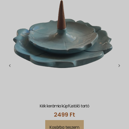
Kék kerámia kúpfüstölő tartó
2499
Ft
Kosárba teszem