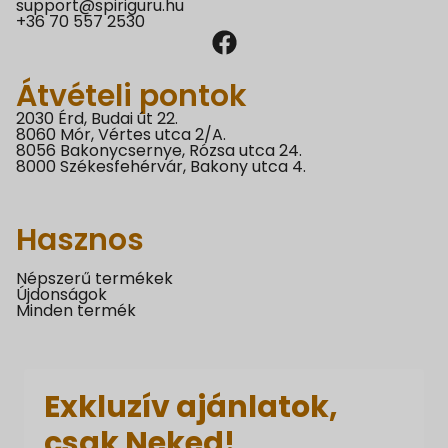
support@spiriguru.hu
+36 70 557 2530
Átvételi pontok
2030 Érd, Budai út 22.
8060 Mór, Vértes utca 2/A.
8056 Bakonycsernye, Rózsa utca 24.
8000 Székesfehérvár, Bakony utca 4.
Hasznos
Népszerű termékek
Újdonságok
Minden termék
Exkluzív ajánlatok,
csak Neked!