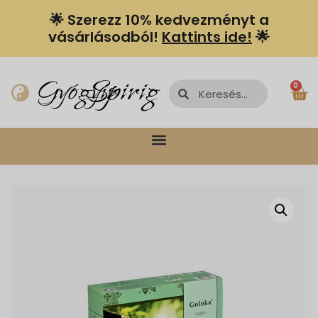
🌟 Szerezz 10% kedvezményt a
vásárlásodból!
Kattints ide!
🌟
Spiriguru
Gyógyír
0