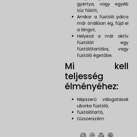
gyertya, vagy egyéb
tűz fölött,
Amikor a füstölő pálca
már önállóan ég, fújd el
a lángot,
Helyezd a már aktív
füstölőt egy
füstölőtartóba, vagy
füstölő égetőbe.
Mi kell
teljesség
élményéhez:
Népszerű válogatások
uborka füstölő,
füstölőtartó,
tűzszerszám.