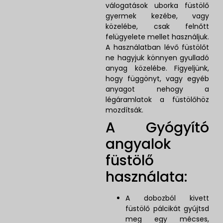
válogatások uborka füstölő
gyermek kezébe, vagy
közelébe, csak felnőtt
felügyelete mellet használjuk.
A használatban lévő füstölőt
ne hagyjuk könnyen gyulladó
anyag közelébe. Figyeljünk,
hogy függönyt, vagy egyéb
anyagot nehogy a
légáramlatok a füstölőhöz
mozdítsák.
A Gyógyító
angyalok
füstölő
használata:
A dobozból kivett
füstölő pálcikát gyújtsd
meg egy mécses,