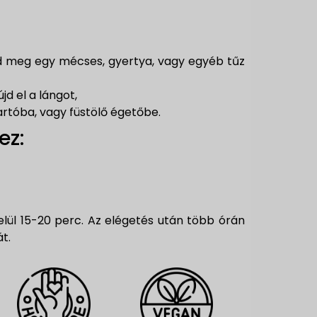
tsd meg egy mécses, gyertya, vagy egyéb tűz
jd el a lángot,
artóba, vagy füstölő égetőbe.
ez:
belül 15-20 perc. Az elégetés után több órán
t.