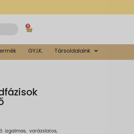
0
termék
GY.I.K.
Társoldalaink
dfázisok
ő
ő izgalmas, varázslatos,