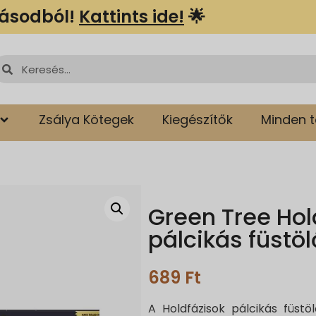
lásodból!
Kattints ide!
🌟
Zsálya Kötegek
Kiegészítők
Minden 
Green Tree Hol
pálcikás füstöl
689
Ft
A Holdfázisok pálcikás füstöl