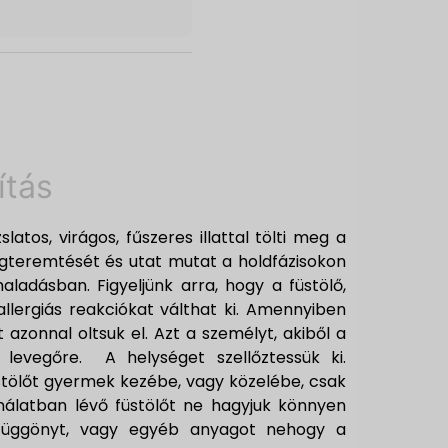
ítás
latos, virágos, fűszeres illattal tölti meg a
egteremtését és utat mutat a holdfázisokon
ehaladásban. Figyeljünk arra, hogy a füstölő,
lergiás reakciókat válthat ki. Amennyiben
azonnal oltsuk el. Azt a személyt, akiből a
d levegőre. A helységet szellőztessük ki.
üstölőt gyermek kezébe, vagy közelébe, csak
ználatban lévő füstölőt ne hagyjuk könnyen
y függönyt, vagy egyéb anyagot nehogy a