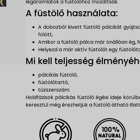
légáramlatok a füstölőhöz mozdítsák.
A füstölő használata:
A dobozból kivett füstölő pálcikát gyúj
fölött,
Amikor a füstölő pálca már önállóan ég, fú
Helyezd a már aktív füstölőt egy füstölőt
Mi kell teljesség élményéh
pálcikás füstölő,
füstölőtartó,
tűzszerszám.
Holdfázisok pálcikás füstölő égési ideje körül
keresztül még érezhetjük a füstölő átható illatá