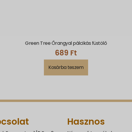
Green Tree Őrangyal pálcikás füstölő
689
Ft
Kosárba teszem
csolat
Hasznos