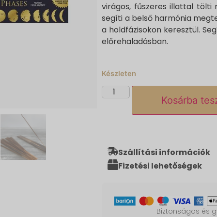
virágos, fűszeres illattal töl
segíti a belső harmónia megt
a holdfázisokon keresztül. Segí
előrehaladásban.
Készleten
Kosárba te
Szállítási információk
Fizetési lehetőségek
Biztonságos és gy