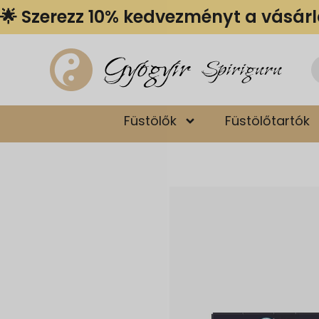
🌟 Szerezz 10% kedvezményt a vásár
Gyógyír
Spiriguru
Füstölők
Füstölőtartók