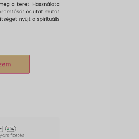
ti meg a teret. Használata
eremtését és utat mutat
tséget nyújt a spirituális
szem
ors fizetés