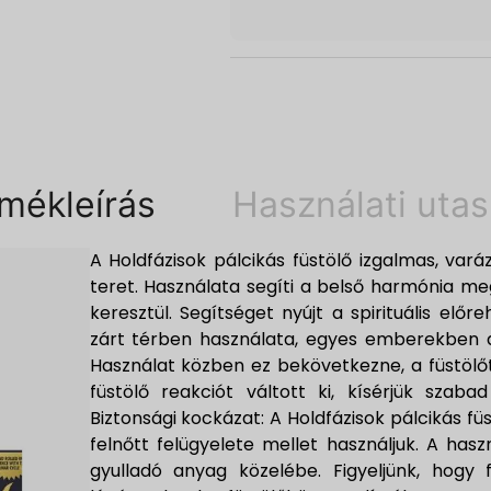
mékleírás
Használati utas
A Holdfázisok pálcikás füstölő izgalmas, varázs
teret. Használata segíti a belső harmónia m
keresztül. Segítséget nyújt a spirituális előr
zárt térben használata, egyes emberekben al
Használat közben ez bekövetkezne, a füstölőt 
füstölő reakciót váltott ki, kísérjük szaba
Biztonsági kockázat: A Holdfázisok pálcikás f
felnőtt felügyelete mellet használjuk. A has
gyulladó anyag közelébe. Figyeljünk, hog