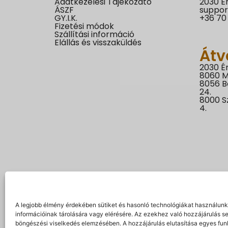
Adatkezelési Tájékozató
2030 Ér
ÁSZF
suppor
GY.I.K.
+36 70
Fizetési módok
Szállítási információ
Elállás és visszaküldés
Átv
2030 Ér
8060 M
8056 B
24.
8000 S
4.
A legjobb élmény érdekében sütiket és hasonló technológiákat használun
információinak tárolására vagy elérésére. Az ezekhez való hozzájárulás s
böngészési viselkedés elemzésében. A hozzájárulás elutasítása egyes fun