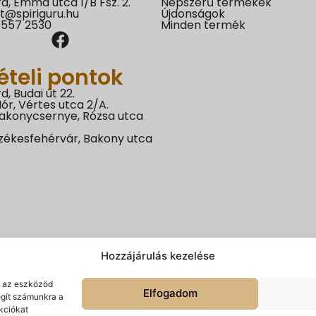
d, Emma utca 1/B Fsz. 2.
Népszerű termékek
t@spiriguru.hu
Újdonságok
 557 2530
Minden termék
ételi pontok
d, Budai út 22.
ór, Vértes utca 2/A.
akonycsernye, Rózsa utca
zékesfehérvár, Bakony utca
Hozzájárulás kezelése
k az eszközöd
Elfogadom
egít számunkra a
kciókat