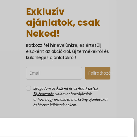
Exkluzív
ajánlatok, csak
Neked!
Iratkozz fel hírlevelünkre, és értesülj
elsőként az akciókról, új termékekről és
különleges ajánlatokról!
Feliratkozás
Elfogadom az
ÁSZF
-et és az
Adatkezelési
Tájékoztatót
, valamint hozzájárulok
ahhoz, hogy e-mailben marketing ajánlatokat
és híreket küldjetek nekem.