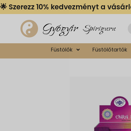
🌟 Szerezz 10% kedvezményt a vásár
Gyógyír
Spiriguru
Füstölők
Füstölőtartók