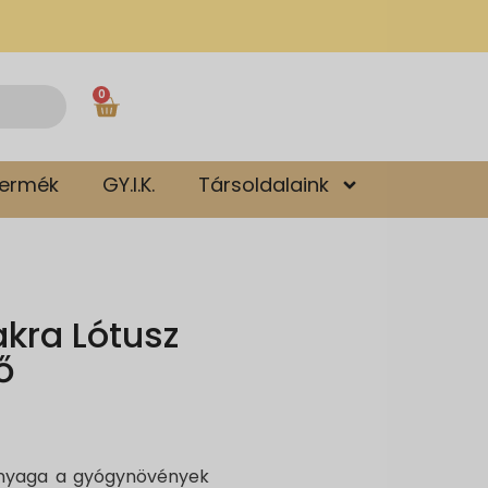
0
termék
GY.I.K.
Társoldalaink
kra Lótusz
ő
tanyaga a gyógynövények