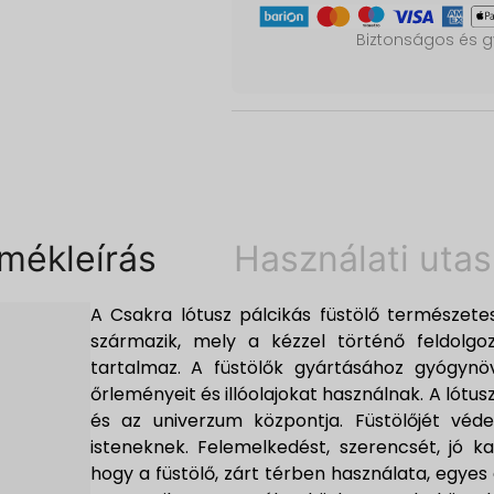
Biztonságos és gy
mékleírás
Használati utas
A Csakra lótusz pálcikás füstölő természete
származik, mely a kézzel történő feldolgo
tartalmaz. A füstölők gyártásához gyógynöv
őrleményeit és illóolajokat használnak. A lótusz
és az univerzum központja. Füstölőjét véde
isteneknek. Felemelkedést, szerencsét, jó kar
hogy a füstölő, zárt térben használata, egyes