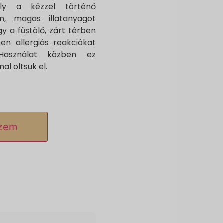
mely a kézzel történő
en, magas illatanyagot
gy a füstölő, zárt térben
n allergiás reakciókat
Használat közben ez
al oltsuk el.
szem