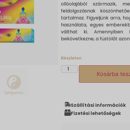
ollóolajából származik, 
feldolgozásnak köszönhető
tartalmaz. Figyeljünk arra, ho
használata, egyes emberekbe
válthat ki. Amennyiben 
bekövetkezne, a füstölőt azonn
Készleten
Kosárba te
Szállítási információk
Fizetési lehetőségek