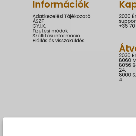
Információk
Kap
Adatkezelési Tájékozató
2030 Ér
ÁSZF
suppor
GY.I.K.
+36 70
Fizetési módok
Szállítási információ
Elállás és visszaküldés
Átv
2030 Ér
8060 M
8056 B
24.
8000 S
4.