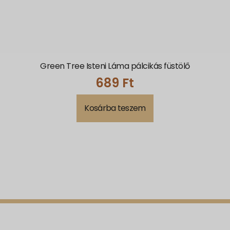
Green Tree Isteni Láma pálcikás füstölő
689
Ft
Kosárba teszem