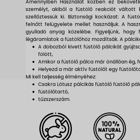
Amennyiben Használat közben ez bekövetkez
személyt, akiből a füstölő reakciót váltott
szellőztessük ki. Biztonsági kockázat: A fü
felnőtt felügyelete mellet használjuk. A has
gyulladó anyag közelébe. Figyeljünk, hog
légáramlatok a füstölőhöz mozdítsák. A pálciká
A dobozból kivett füstölő pálcikát gyúj
fölött,
Amikor a füstölő pálca már önállóan ég, fú
Helyezd a már aktív füstölőt egy füstölőt
Mi kell teljesség élményéhez:
Csakra Lótusz pálcikás füstölő füstölő pálc
füstölőtartó,
tűzszerszám.