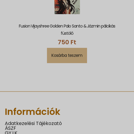
Fusion Vijayshree Golden Palo Santo & Jázmin pálcikás
füstölő
750
Ft
Kosárba teszem
Információk
Adatkezelési Tájékozató
ÁSZF
GY.I.K.