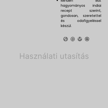
Minden illat
hagyományos indiai
recept szerint,
gondosan, szeretettel
és odafigyeléssel
készül.
Használati utasítás