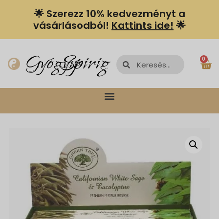
🌟 Szerezz 10% kedvezményt a
vásárlásodból!
Kattints ide!
🌟
Spiriguru
Gyógyír
0