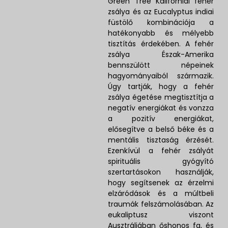
Green Tree Kaliforniai fehér
zsálya és az Eucalyptus indiai
füstölő kombinációja a
hatékonyabb és mélyebb
tisztítás érdekében. A fehér
zsálya Észak-Amerika
bennszülött népeinek
hagyományaiból származik.
Úgy tartják, hogy a fehér
zsálya égetése megtisztítja a
negatív energiákat és vonzza
a pozitív energiákat,
elősegítve a belső béke és a
mentális tisztaság érzését.
Ezenkívül a fehér zsályát
spirituális gyógyító
szertartásokon használják,
hogy segítsenek az érzelmi
elzáródások és a múltbeli
traumák felszámolásában. Az
eukaliptusz viszont
Ausztráliában őshonos fa, és