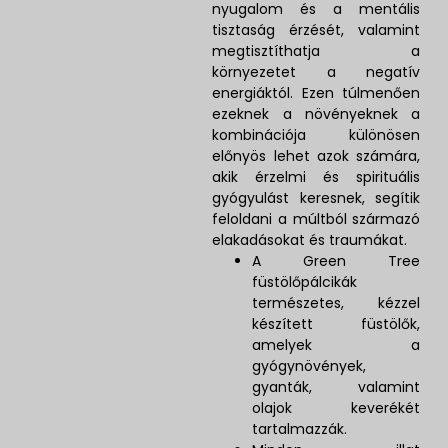
nyugalom és a mentális
tisztaság érzését, valamint
megtisztíthatja a
környezetet a negatív
energiáktól. Ezen túlmenően
ezeknek a növényeknek a
kombinációja különösen
előnyös lehet azok számára,
akik érzelmi és spirituális
gyógyulást keresnek, segítik
feloldani a múltból származó
elakadásokat és traumákat.
A Green Tree
füstölőpálcikák
természetes, kézzel
készített füstölők,
amelyek a
gyógynövények,
gyanták, valamint
olajok keverékét
tartalmazzák.