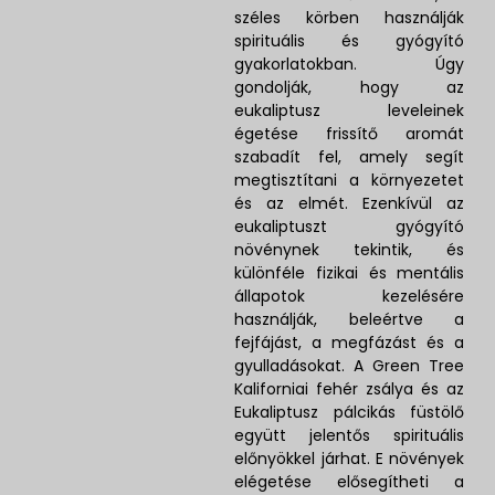
széles körben használják
spirituális és gyógyító
gyakorlatokban. Úgy
gondolják, hogy az
eukaliptusz leveleinek
égetése frissítő aromát
szabadít fel, amely segít
megtisztítani a környezetet
és az elmét. Ezenkívül az
eukaliptuszt gyógyító
növénynek tekintik, és
különféle fizikai és mentális
állapotok kezelésére
használják, beleértve a
fejfájást, a megfázást és a
gyulladásokat. A Green Tree
Kaliforniai fehér zsálya és az
Eukaliptusz pálcikás füstölő
együtt jelentős spirituális
előnyökkel járhat. E növények
elégetése elősegítheti a