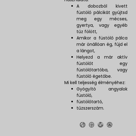
A dobozból kivett
füstölő pálcikát gyújtsd
meg egy mécses,
gyertya, vagy egyéb
tűz fölött,
Amikor a füstölő pálca
már önállóan ég, fújd el
a lángot,
Helyezd a már aktív
füstölőt egy
füstölőtartóba, vagy
füstölő égetőbe.
Mi kell teljesség élményéhez:
Gyógyító angyalok
füstölő,
füstölőtartó,
tűzszerszám.