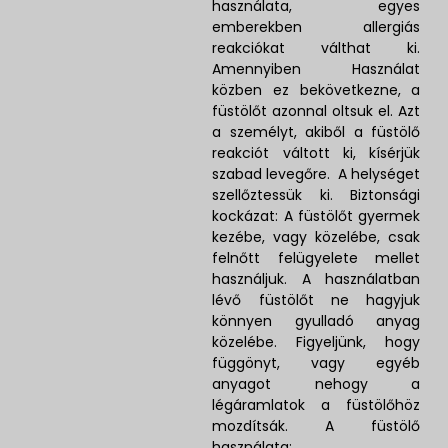
használata, egyes
emberekben allergiás
reakciókat válthat ki.
Amennyiben Használat
közben ez bekövetkezne, a
füstölőt azonnal oltsuk el. Azt
a személyt, akiből a füstölő
reakciót váltott ki, kísérjük
szabad levegőre. A helységet
szellőztessük ki. Biztonsági
kockázat: A füstölőt gyermek
kezébe, vagy közelébe, csak
felnőtt felügyelete mellet
használjuk. A használatban
lévő füstölőt ne hagyjuk
könnyen gyulladó anyag
közelébe. Figyeljünk, hogy
függönyt, vagy egyéb
anyagot nehogy a
légáramlatok a füstölőhöz
mozdítsák. A füstölő
használata: