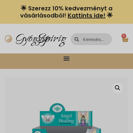
🌟 Szerezz 10% kedvezményt a
vásárlásodból!
Kattints ide!
🌟
Spiriguru
Gyógyír
0