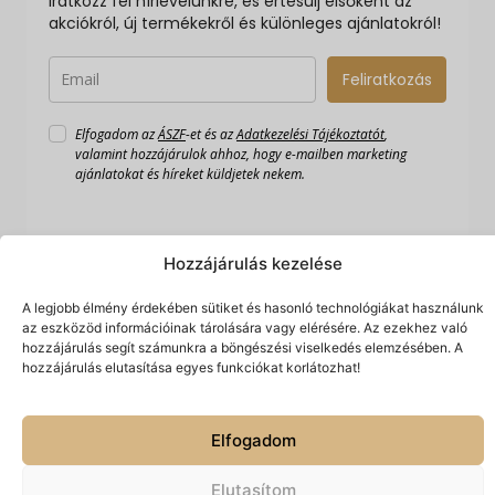
Iratkozz fel hírlevelünkre, és értesülj elsőként az
akciókról, új termékekről és különleges ajánlatokról!
Feliratkozás
Elfogadom az
ÁSZF
-et és az
Adatkezelési Tájékoztatót
,
valamint hozzájárulok ahhoz, hogy e-mailben marketing
ajánlatokat és híreket küldjetek nekem.
Hozzájárulás kezelése
A legjobb élmény érdekében sütiket és hasonló technológiákat használunk
az eszközöd információinak tárolására vagy elérésére. Az ezekhez való
hozzájárulás segít számunkra a böngészési viselkedés elemzésében. A
hozzájárulás elutasítása egyes funkciókat korlátozhat!
Készítette:
© 2026 Spiriguru.
Minden jog fenntartva.
Hálónlégy
Technologies
Elfogadom
Elutasítom