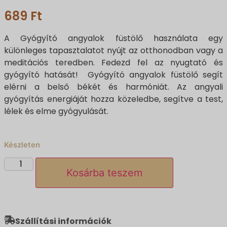
689
Ft
A Gyógyító angyalok füstölő használata egy
különleges tapasztalatot nyújt az otthonodban vagy a
meditációs teredben. Fedezd fel az nyugtató és
gyógyító hatását! Gyógyító angyalok füstölő segít
elérni a belső békét és harmóniát. Az angyali
gyógyítás energiáját hozza közeledbe, segítve a test,
lélek és elme gyógyulását.
Készleten
Kosárba teszem
Szállítási információk