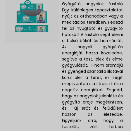
Gyógyító angyalok füstölő
Egy különleges tapasztalatot
nyújt az otthonodban vagy a
meditációs teredben. Fedezd
fel az nyugtató és gyógyító
hatását! A füstölő segít elérni
a belső békét és harmóniát.
Az angyali gyógyítás
energiáját hozza közeledbe,
segítve a test, lélek és elme
gyógyulását. Finom aromájú
és gyengéd szantálfa illatával
körül öleli a teret, és segít
megszüntetni a stresszt és a
negatív energiákat. Engedd,
hogy az angyalok jelenléte és
gyógyító ereje megérintsen,
és új erőt és felüdülést
hozzon az életedbe.
Figyeljünk arra, hogy a
füstölőt, zárt térben