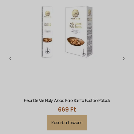
Fleur De Vie Holy Wood Palo Santo Füstölő Pálcák
669
Ft
Kosárba teszem