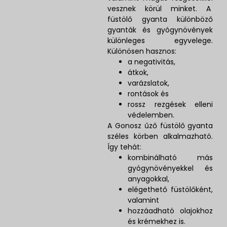
vesznek körül minket. A
füstölő gyanta különböző
gyanták és gyógynövények
különleges egyvelege.
Különösen hasznos:
a negativitás,
átkok,
varázslatok,
rontások és
rossz rezgések elleni
védelemben.
A Gonosz űző füstölő gyanta
széles körben alkalmazható.
Így tehát:
kombinálható más
gyógynövényekkel és
anyagokkal,
elégethető füstölőként,
valamint
hozzáadható olajokhoz
és krémekhez is.