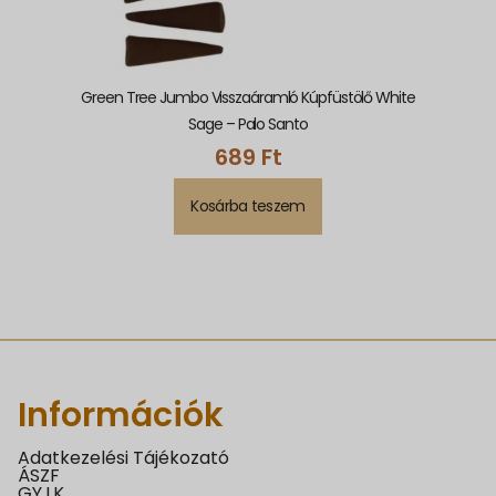
Green Tree Jumbo Visszaáramló Kúpfüstölő White
Sage – Palo Santo
689
Ft
Kosárba teszem
Információk
Adatkezelési Tájékozató
ÁSZF
GY.I.K.