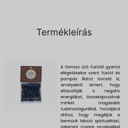
Termékleírás
A Gonosz űző füstölő gyanta
elégetésekor szent füstöt és
pompás illatot bocsát ki,
amelyekről ismert, hogy
eltávolítják a negatív
energiákat, összekapcsolnak
minket magasabb
tudatosságunkkal, hozzájárul
ahhoz, hogy megéljük a
bennünk lakozó spiritualitást,
valamint magas rezgésekkel