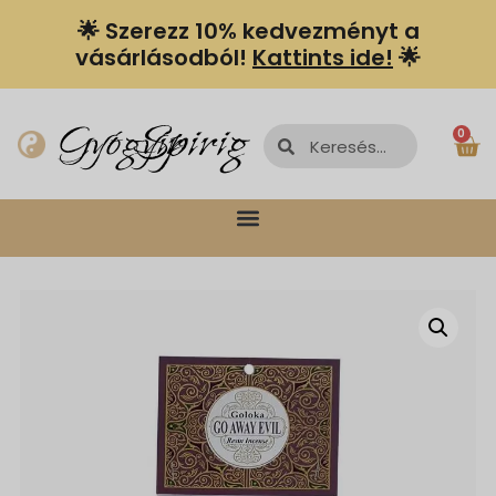
🌟 Szerezz 10% kedvezményt a
vásárlásodból!
Kattints ide!
🌟
Spiriguru
Gyógyír
0