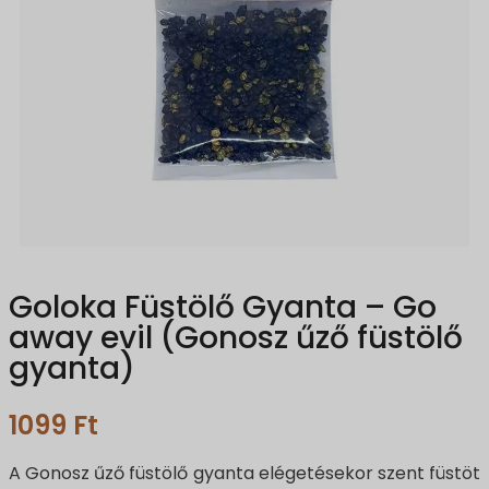
Goloka Füstölő Gyanta – Go
away evil (Gonosz űző füstölő
gyanta)
1099
Ft
A Gonosz űző füstölő gyanta elégetésekor szent füstöt