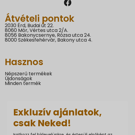
Átvételi pontok
2030 Érd, Budai út 22.
8060 Mór, Vértes utca 2/A.
8056 Bakonycsernye, Rózsa utca 24.
8000 Székesfehérvár, Bakony utca 4.
Hasznos
Népszerű termékek
Újdonságok
Minden termék
Exkluzív ajánlatok,
csak Neked!
Iratkozz fel hírlevelünkre, és értesülj elsőként az