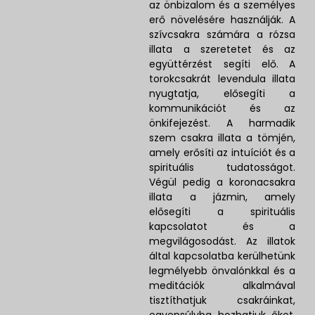
az önbizalom és a személyes
erő növelésére használják. A
szívcsakra számára a rózsa
illata a szeretetet és az
együttérzést segíti elő. A
torokcsakrát levendula illata
nyugtatja, elősegíti a
kommunikációt és az
önkifejezést. A harmadik
szem csakra illata a tömjén,
amely erősíti az intuíciót és a
spirituális tudatosságot.
Végül pedig a koronacsakra
illata a jázmin, amely
elősegíti a spirituális
kapcsolatot és a
megvilágosodást. Az illatok
által kapcsolatba kerülhetünk
legmélyebb önvalónkkal és a
meditációk alkalmával
tisztíthatjuk csakráinkat,
egyensúlyba hozhatjuk őket.