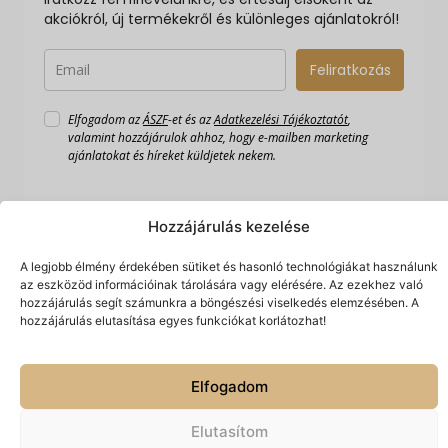
akciókról, új termékekről és különleges ajánlatokról!
Feliratkozás
Elfogadom az
ÁSZF
-et és az
Adatkezelési Tájékoztatót
,
valamint hozzájárulok ahhoz, hogy e-mailben marketing
ajánlatokat és híreket küldjetek nekem.
Hozzájárulás kezelése
A legjobb élmény érdekében sütiket és hasonló technológiákat használunk
az eszközöd információinak tárolására vagy elérésére. Az ezekhez való
hozzájárulás segít számunkra a böngészési viselkedés elemzésében. A
hozzájárulás elutasítása egyes funkciókat korlátozhat!
Készítette:
© 2026 Spiriguru.
Minden jog fenntartva.
Hálónlégy
Technologies
Elfogadom
Elutasítom