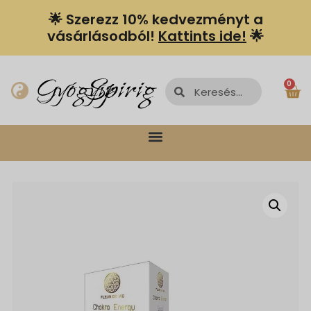
🌟 Szerezz 10% kedvezményt a
vásárlásodból!
Kattints ide!
🌟
Spiriguru
Gyógyír
0