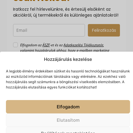
Iratkozz fel hírlevelünkre, és értesülj elsőként az
akciókról, új termékekről és különleges ajánlatokról!
Feliratkozás
Elfogadom az
ÁSZF
-et és az
Adatkezelési Tájékoztatót
,
valamint hozzájárulok ahhoz, hogy e-mailben marketing
ajánlatokat és híreket küldjetek nekem.
Hozzájárulás kezelése
A legjobb élmény érdekében sütiket és hasonló technológiákat használunk
az eszközöd információinak tárolására vagy elérésére. Az ezekhez való
hozzájárulás segít számunkra a böngészési viselkedés elemzésében. A
hozzájárulás elutasítása egyes funkciókat korlátozhat!
Elfogadom
Készítette:
© 2026 Spiriguru.
Minden jog fenntartva.
Hálónlégy
Elutasítom
Technologies