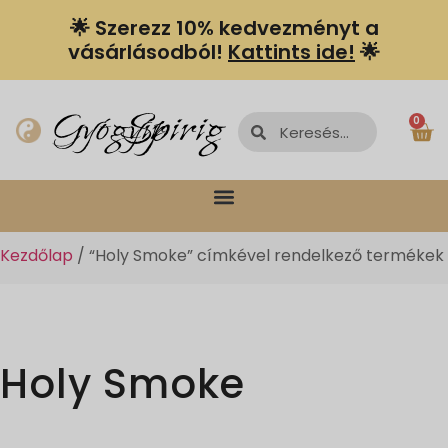
🌟 Szerezz 10% kedvezményt a
vásárlásodból!
Kattints ide!
🌟
Spiriguru
Gyógyír
0
Kezdőlap
/ “Holy Smoke” címkével rendelkező termékek
Holy Smoke