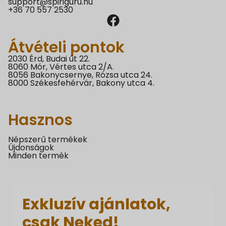
support@spiriguru.hu
+36 70 557 2530
Átvételi pontok
2030 Érd, Budai út 22.
8060 Mór, Vértes utca 2/A.
8056 Bakonycsernye, Rózsa utca 24.
8000 Székesfehérvár, Bakony utca 4.
Hasznos
Népszerű termékek
Újdonságok
Minden termék
Exkluzív ajánlatok,
csak Neked!