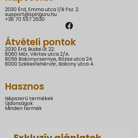
2030 Érd, Emma utca 1/B Fsz. 2.
support@spiriguru.hu
+36 70 557 2530
Átvételi pontok
2030 Érd, Budai út 22.
8060 Mór, Vértes utca 2/A.
8056 Bakonycsernye, Rózsa utca 24.
8000 Székesfehérvár, Bakony utca 4.
Hasznos
Népszerű termékek
Újdonságok
Minden termék
Exkluzív ajánlatok,