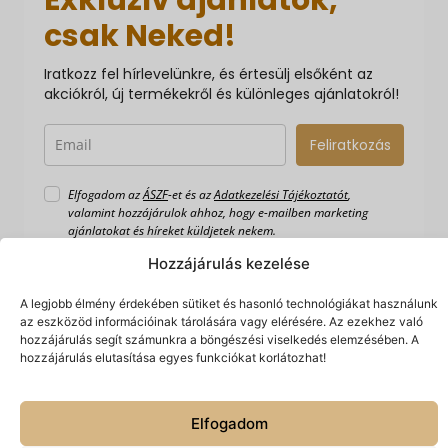
csak Neked!
Iratkozz fel hírlevelünkre, és értesülj elsőként az
akciókról, új termékekről és különleges ajánlatokról!
Feliratkozás
Elfogadom az
ÁSZF
-et és az
Adatkezelési Tájékoztatót
,
valamint hozzájárulok ahhoz, hogy e-mailben marketing
ajánlatokat és híreket küldjetek nekem.
Hozzájárulás kezelése
A legjobb élmény érdekében sütiket és hasonló technológiákat használunk
az eszközöd információinak tárolására vagy elérésére. Az ezekhez való
hozzájárulás segít számunkra a böngészési viselkedés elemzésében. A
hozzájárulás elutasítása egyes funkciókat korlátozhat!
Elfogadom
Készítette:
© 2026 Spiriguru.
Minden jog fenntartva.
Hálónlégy