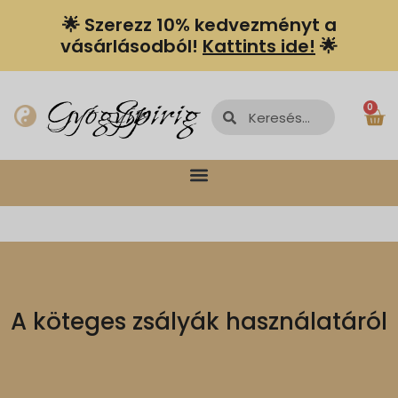
🌟 Szerezz 10% kedvezményt a
vásárlásodból!
Kattints ide!
🌟
Spiriguru
Gyógyír
0
A köteges zsályák használatáról