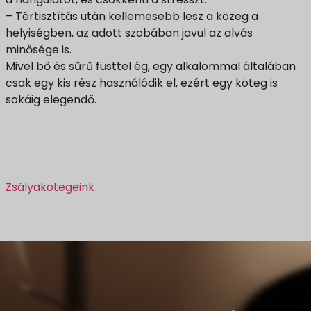
– Tértisztítás után kellemesebb lesz a közeg a
helyiségben, az adott szobában javul az alvás
minősége is.
Mivel bő és sűrű füsttel ég, egy alkalommal általában
csak egy kis rész használódik el, ezért egy köteg is
sokáig elegendő.
Zsályakötegeink