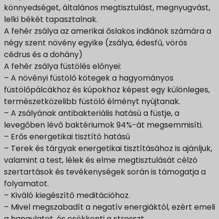
könnyedséget, általános megtisztulást, megnyugvást,
lelki békét tapasztalnak.
A fehér zsálya az amerikai őslakos indiánok számára a
négy szent növény egyike (zsálya, édesfű, vörös
cédrus és a dohány)
A fehér zsálya füstölés előnyei:
– A növényi füstölő kötegek a hagyományos
füstölőpálcákhoz és kúpokhoz képest egy különleges,
természetközelibb füstölő élményt nyújtanak.
– A zsályának antibakteriális hatású a füstje, a
levegőben lévő baktériumok 94%-át megsemmisíti.
– Erős energetikai tisztító hatású
– Terek és tárgyak energetikai tisztításához is ajánljuk,
valamint a test, lélek és elme megtisztulását célzó
szertartások és tevékenységek során is támogatja a
folyamatot.
– Kiváló kiegészítő meditációhoz.
– Mivel megszabadít a negatív energiáktól, ezért emeli
a hangulatot, és csökkenti a stresszt.